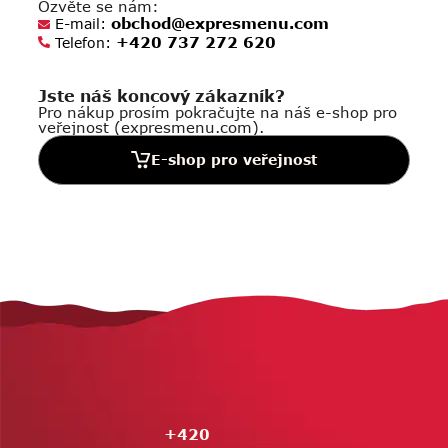
Ozvěte se nám:
obchod@expresmenu.com
E-mail:
+420 737 272 620
Telefon:
Jste náš koncový zákazník?
Pro nákup prosím pokračujte na náš e-shop pro
veřejnost (expresmenu.com).
E-shop pro veřejnost
Z
á
p
a
t
í
+420