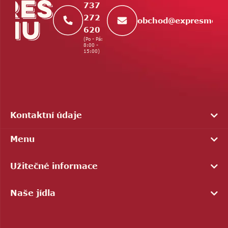
737
272
obchod
@
expresmenu
620
(Po - Pá:
8:00 -
15:00)
Kontaktní údaje
Menu
Užitečné informace
Naše jídla