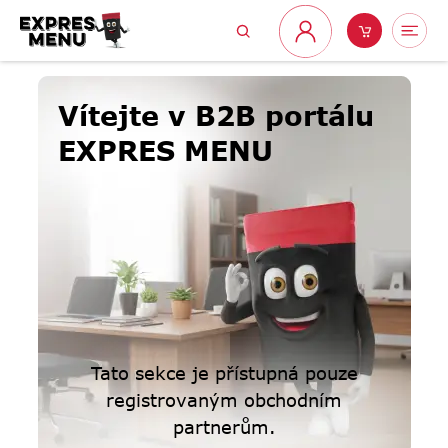
Přejít
Hledat
Nákupní
Me
na
Přihlášení
obsah
košík
Vítejte v B2B portálu
EXPRES MENU
Tato sekce je přístupná pouze
registrovaným obchodním
partnerům.