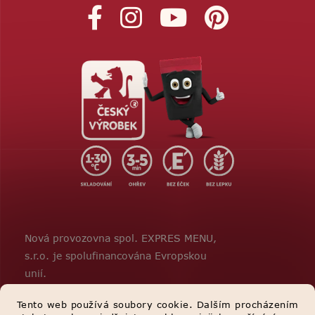
Nová provozovna spol. EXPRES MENU,
s.r.o. je spolufinancována Evropskou
unií.
Tento web používá soubory cookie. Dalším procházením