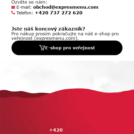
Ozvěte se nám:
obchod@expresmenu.com
E-mail:
+420 737 272 620
Telefon:
Jste náš koncový zákazník?
Pro nákup prosím pokračujte na náš e-shop pro
veřejnost (expresmenu.com).
E-shop pro veřejnost
Z
á
p
a
t
í
+420