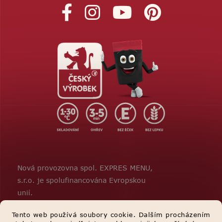
Nová provozovna spol. EXPRES MENU,
s.r.o. je spolufinancována Evropskou
unií.
Tento web používá soubory cookie. Dalším procházením