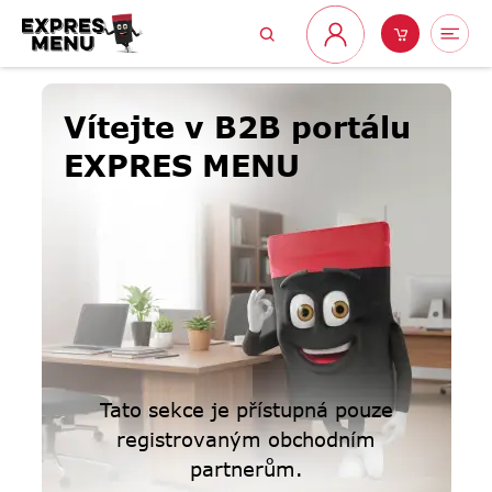
Přejít
Hledat
Nákupní
Me
na
Přihlášení
obsah
košík
Vítejte v B2B portálu
EXPRES MENU
Tato sekce je přístupná pouze
registrovaným obchodním
partnerům.