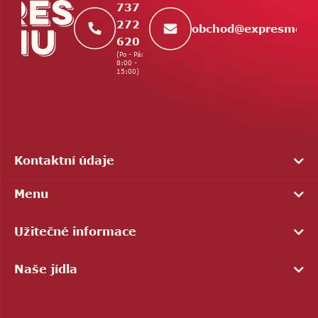
737
272
obchod
@
expresmenu
620
(Po - Pá:
8:00 -
15:00)
Kontaktní údaje
Menu
Užitečné informace
Naše jídla