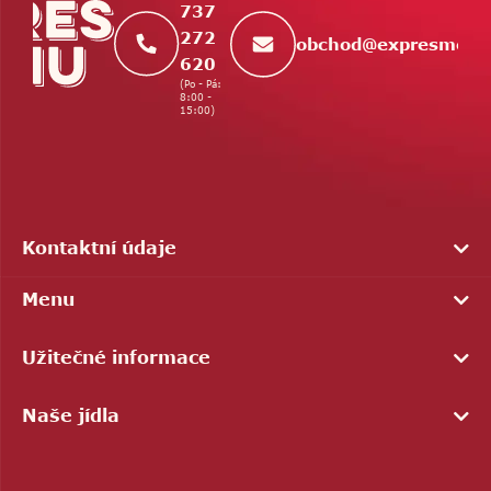
737
272
obchod
@
expresmenu
620
(Po - Pá:
8:00 -
15:00)
Kontaktní údaje
Menu
Užitečné informace
Naše jídla