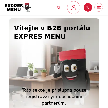
Přejít
Hledat
Nákupní
Me
na
Přihlášení
obsah
košík
Vítejte v B2B portálu
EXPRES MENU
Tato sekce je přístupná pouze
registrovaným obchodním
partnerům.