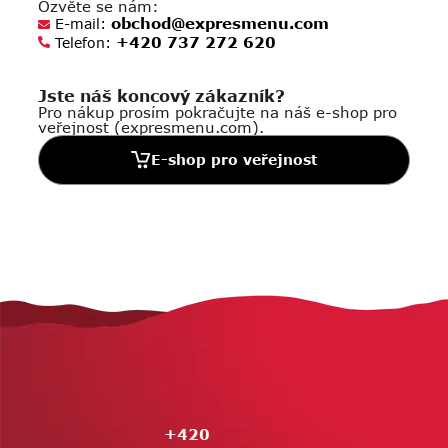
Ozvěte se nám:
obchod@expresmenu.com
E-mail:
+420 737 272 620
Telefon:
Jste náš koncový zákazník?
Pro nákup prosím pokračujte na náš e-shop pro
veřejnost (expresmenu.com).
E-shop pro veřejnost
Z
á
p
a
t
í
+420