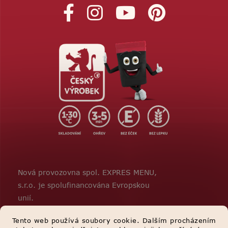
Nová provozovna spol. EXPRES MENU,
s.r.o. je spolufinancována Evropskou
unií.
Tento web používá soubory cookie. Dalším procházením