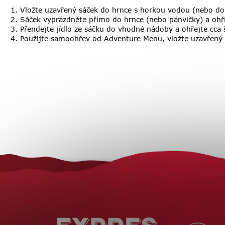
Vložte uzavřený sáček do hrnce s horkou vodou (nebo do r
Sáček vyprázdněte přímo do hrnce (nebo pánvičky) a ohří
Přendejte jídlo ze sáčku do vhodné nádoby a ohřejte cca
Použijte samoohřev od Adventure Menu, vložte uzavřený sá
Z
á
p
a