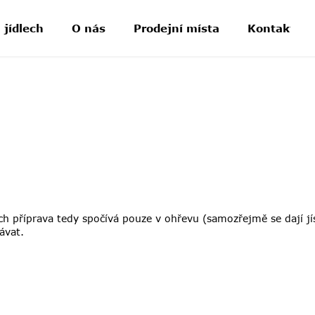
 jídlech
O nás
Prodejní místa
Kontakt
ich příprava tedy spočívá pouze v ohřevu (samozřejmě se dají jí
ávat.