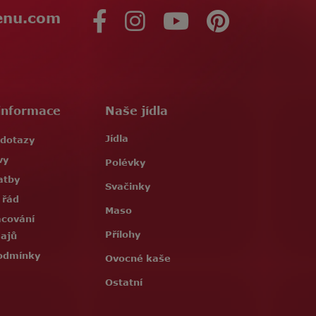
enu.com
informace
Naše jídla
Jídla
 dotazy
vy
Polévky
atby
Svačinky
 řád
Maso
acování
Přílohy
dajů
odmínky
Ovocné kaše
Ostatní