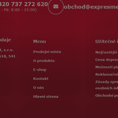
420 737 272 620
obchod
@
expresm
 - Pá: 8:00 - 15:00)
údaje
Menu
Užitečné 
 s.r.o.
Prodejní místa
Nejčastější
518, 541
Cena dopra
O produktu
Možnosti pl
E-shop
Reklamační
Kontakt
Zásady zpr
O nás
osobních ú
Obchodní p
Hlavní strana