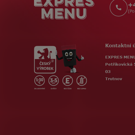
t
+
í
(Po
Kontaktní 
EXPRES MENU,
Petříkovická 
03
Trutnov