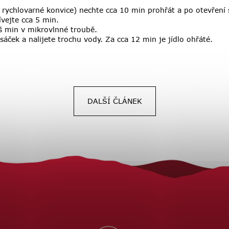
ychlovarné konvice) nechte cca 10 min prohřát a po otevření se
vejte cca 5 min
.
 š min v mikrovlnné troubě.
ček a nalijete trochu vody. Za cca 12 min je jídlo ohřáté.
DALŠÍ ČLÁNEK