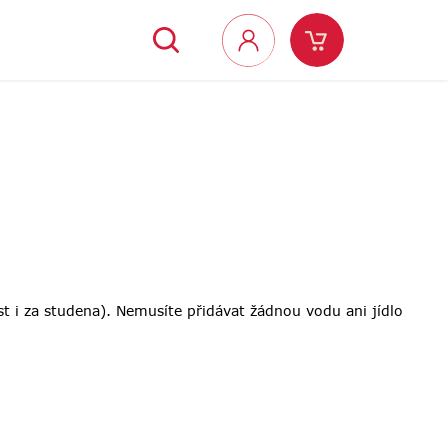
Hledat
Nákupní
Přihlášení
košík
st i za studena). Nemusíte přidávat žádnou vodu ani jídlo