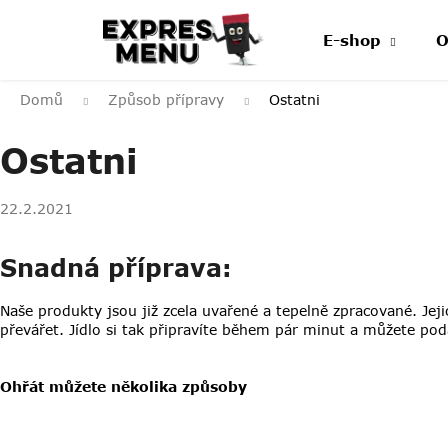
Přejít
na
E-shop
O
obsah
Domů
Způsob přípravy
Ostatni
Ostatni
22.2.2021
Snadná příprava:
Naše produkty jsou již zcela uvařené a tepelně zpracované. Jej
převářet. Jídlo si tak připravíte během pár minut a můžete pod
Ohřát můžete několika způsoby