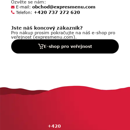
Ozvěte se nám:
obchod@expresmenu.com
E-mail:
+420 737 272 620
Telefon:
Jste náš koncový zákazník?
Pro nákup prosím pokračujte na náš e-shop pro
veřejnost (expresmenu.com).
E-shop pro veřejnost
Z
á
p
a
t
í
+420