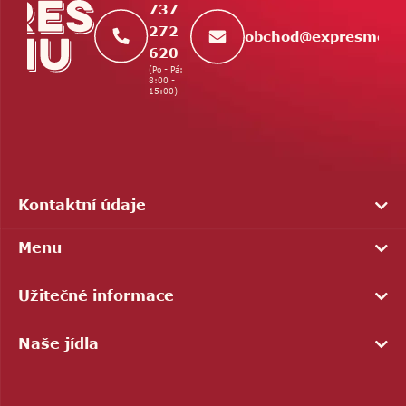
737
272
obchod
@
expresmenu
620
(Po - Pá:
8:00 -
15:00)
Kontaktní údaje
Menu
Užitečné informace
Naše jídla