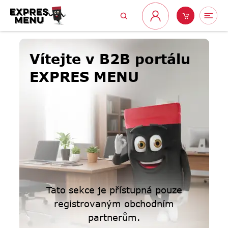
Přejít
Hledat
Nákupní
Me
na
Přihlášení
obsah
košík
Vítejte v B2B portálu
EXPRES MENU
Tato sekce je přístupná pouze
registrovaným obchodním
partnerům.