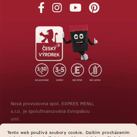
Nová provozovna spol. EXPRES MENU,
s.r.o. je spolufinancována Evropskou
unií.
Tento web používá soubory cookie. Dalším procházením