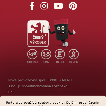
Nová provozovna spol. EXPRES MENU,
s.r.o. je spolufinancována Evropskou
unií.
Tento web používá soubory cookie. Dalším procházením