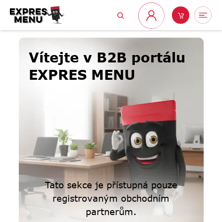
Přejít
Hledat
Nákupní
Me
na
Přihlášení
obsah
košík
Vítejte v B2B portálu
EXPRES MENU
Tato sekce je přístupná pouze
registrovaným obchodním
partnerům.