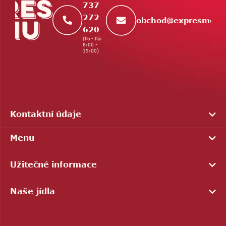
737
272
obchod
@
expresmenu
620
(Po - Pá:
8:00 -
15:00)
Kontaktní údaje
Menu
Užitečné informace
Naše jídla