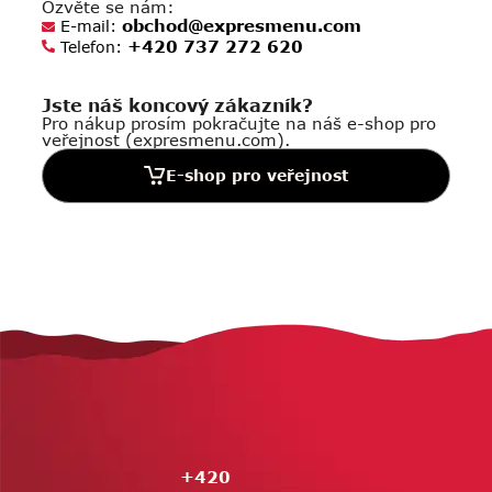
Ozvěte se nám:
obchod@expresmenu.com
E-mail:
+420 737 272 620
Telefon:
Jste náš koncový zákazník?
Pro nákup prosím pokračujte na náš e-shop pro
veřejnost (expresmenu.com).
E-shop pro veřejnost
Z
á
p
a
t
í
+420