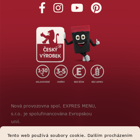
Nová provozovna spol. EXPRES MENU,
s.r.o. je spolufinancována Evropskou
unií.
Tento web používá soubory cookie. Dalším procházením