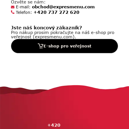
Ozvěte se nám:
obchod@expresmenu.com
E-mail:
+420 737 272 620
Telefon:
Jste náš koncový zákazník?
Pro nákup prosím pokračujte na náš e-shop pro
veřejnost (expresmenu.com).
E-shop pro veřejnost
Z
á
p
a
t
í
+420