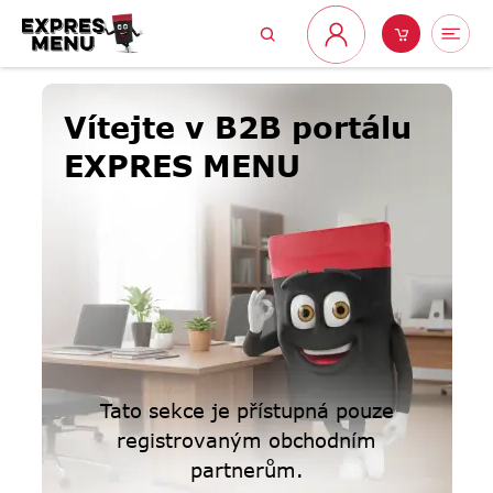
Přejít
Hledat
Nákupní
Me
na
Přihlášení
obsah
košík
Vítejte v B2B portálu
EXPRES MENU
Tato sekce je přístupná pouze
registrovaným obchodním
partnerům.