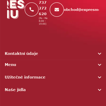
737
272
obchod
@
expresmenu
620
(Po - Pá:
8:00 -
15:00)
Kontaktní údaje
Menu
Užitečné informace
Naše jídla