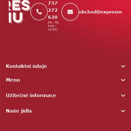
737
272
obchod
@
expresmenu
620
(Po - Pá:
8:00 -
15:00)
Kontaktní údaje
Menu
Užitečné informace
Naše jídla