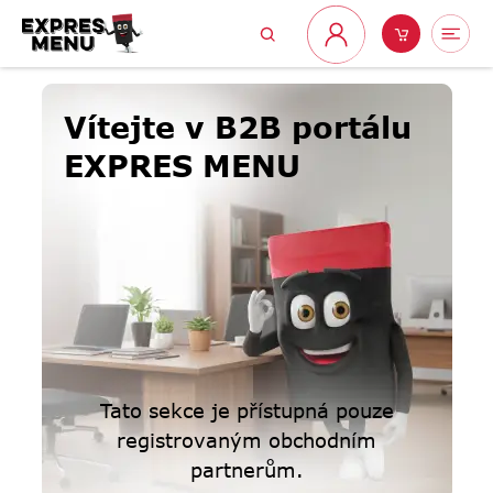
Přejít
Hledat
Nákupní
Me
na
Přihlášení
obsah
košík
Vítejte v B2B portálu
EXPRES MENU
Tato sekce je přístupná pouze
registrovaným obchodním
partnerům.