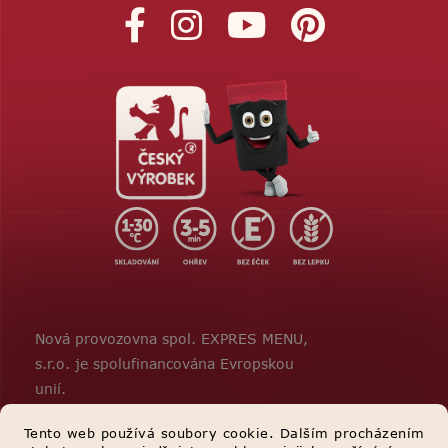
Nová provozovna spol. EXPRES MENU,
s.r.o. je spolufinancována Evropskou
unií.
Tento web používá soubory cookie. Dalším procházením