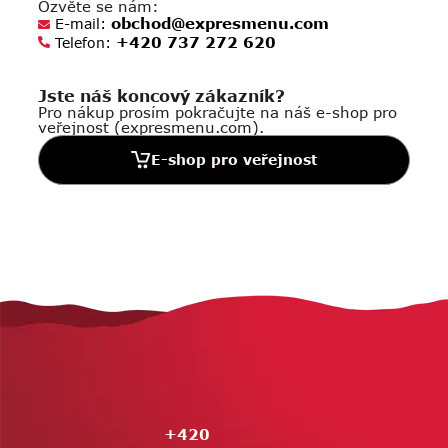
Ozvěte se nám:
obchod@expresmenu.com
E-mail:
+420 737 272 620
Telefon:
Jste náš koncový zákazník?
Pro nákup prosím pokračujte na náš e-shop pro
veřejnost (expresmenu.com).
E-shop pro veřejnost
Z
á
p
a
t
í
+420