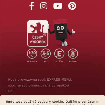
Nová provozovna spol. EXPRES MENU,
s.r.o. je spolufinancována Evropskou
unií.
Tento web používá soubory cookie. Dalším procházením