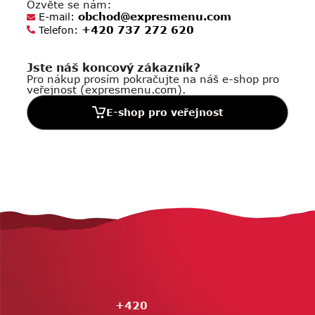
Ozvěte se nám:
obchod@expresmenu.com
E-mail:
+420 737 272 620
Telefon:
Jste náš koncový zákazník?
Pro nákup prosím pokračujte na náš e-shop pro
veřejnost (expresmenu.com).
E-shop pro veřejnost
Z
á
p
a
t
í
+420