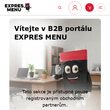
Přejít
Hledat
Nákupní
Me
na
Přihlášení
obsah
košík
Vítejte v B2B portálu
EXPRES MENU
Tato sekce je přístupná pouze
registrovaným obchodním
partnerům.