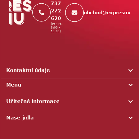
737
272
obchod
@
expresmenu
620
(Po - Pá:
8:00 -
15:00)
Kontaktní údaje
Menu
Užitečné informace
Naše jídla